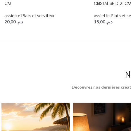
CM
CRISTALISE D 21 C
assiette Plats et serviteur
assiette Plats et s
20,00
د.م.
15,00
د.م.
N
Découvrez nos dernières créat