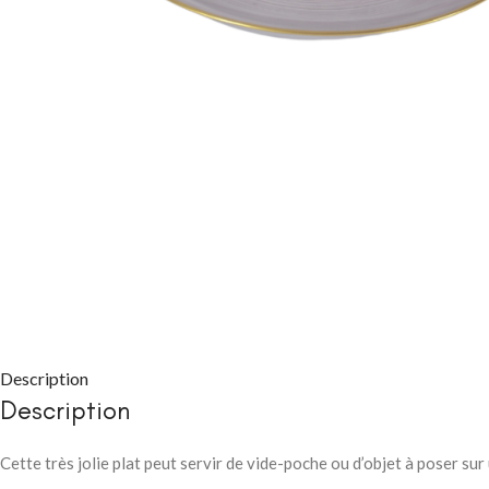
CHAMBRE À COUC
Packs chambre 
adulte
Lits
Commodes et ch
Description
Chevets
Description
Armoires
Cette très jolie plat peut servir de vide-poche ou d’objet à poser su