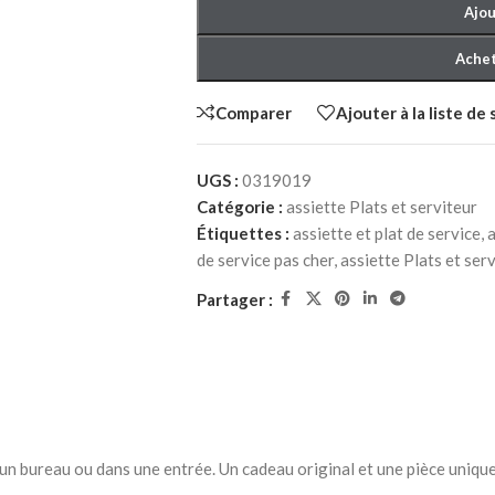
Ajou
Achet
Comparer
Ajouter à la liste de
UGS :
0319019
Catégorie :
assiette Plats et serviteur
HER ADULTE
CHAMBRE À COUCHER ENFANT
CHAMBRE À C
Étiquettes :
assiette et plat de service
,
a
à Coucher
Packs chambre à Coucher
Lits bébé
de service pas cher
,
assiette Plats et ser
NEW
enfant
Matelas bébé
Partager :
Lits
berceau
iffonniers
Commodes et chiffonniers
Armoires
Bibliothèques
Bureaux et chaises
r un bureau ou dans une entrée. Un cadeau original et une pièce unique