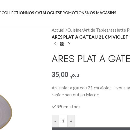
 COLLECTION
NOS CATALOGUES
PROMOTIONS
NOS MAGASINS
Accueil
/
Cuisine
/
Art de Tables
/
assiette P
ARES PLAT A GATEAU 21 CM VIOLET
ARES PLAT A GAT
35,00
د.م.
Ares plat a gateau 21 cm violet — vous 
rapide partout au Maroc.
95 en stock
-
+