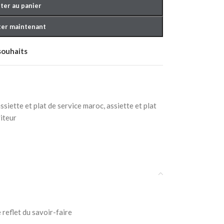
ter au panier
er maintenant
 souhaits
OUCHER BÉBÉ
ssiette et plat de service maroc
,
assiette et plat
viteur
 reflet du savoir-faire