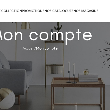
 COLLECTION
PROMOTIONS
NOS CATALOGUES
NOS MAGASINS
on compte
Accueil
/
Mon compte
Register
Registering for this site allows you to access your order st
fill in the fields below, and we'll get a new account set up 
will only ask you for information necessary to make the pu
and easier.
S’inscrire