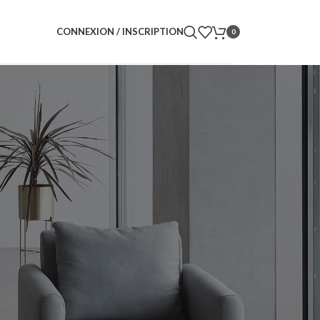
CONNEXION / INSCRIPTION
0
atus and history. Just
for you in no time. We
rchase process faster