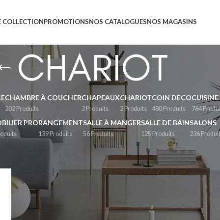
 COLLECTION
PROMOTIONS
NOS CATALOGUES
NOS MAGASINS
CHARIOT
LE
CHAMBRE À COUCHER
CHAPEAUX
CHARIOT
COIN DECO
CUISINE
202 Produits
2 Produits
2 Produits
480 Produits
764 Produi
BILIER PRO
RANGEMENT
SALLE À MANGER
SALLE DE BAIN
SALONS
roduits
139 Produits
56 Produits
125 Produits
236 Produi
Affi