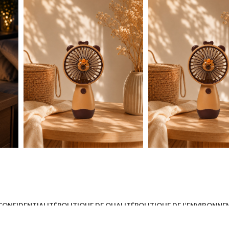
à Coucher
iffonniers
ses
HER BÉBÉ
CONFIDENTIALITÉ
POLITIQUE DE QUALITÉ
POLITIQUE DE L’ENVIRONN