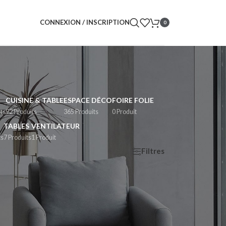
CONNEXION / INSCRIPTION
0
CUISINE & TABLE
ESPACE DÉCO
FOIRE FOLIE
ts
92 Produits
365 Produits
0 Produit
TABLES
VENTILATEUR
ts
7 Produits
1 Produit
Filtres
cher
9
12
18
24