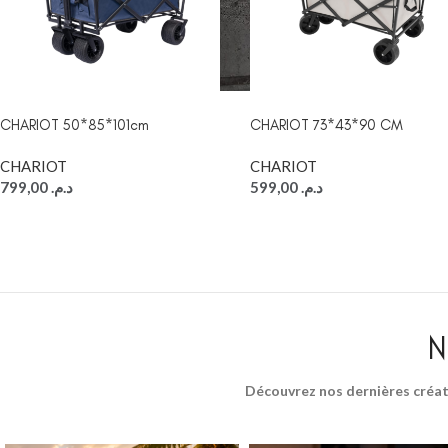
CHARIOT 50*85*101cm
CHARIOT 73*43*90 CM
CHARIOT
CHARIOT
799,00
د.م.
599,00
د.م.
CHAMBRE À COUC
Packs chambre 
adulte
Lits
Commodes et ch
N
Chevets
Armoires
Découvrez nos dernières créat
CHAMBRE À COUC