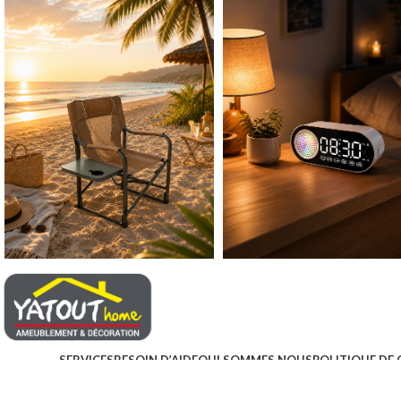
Packs chambre 
enfant
Lits
Commodes et ch
Armoires
Bibliothèques
Bureaux et chai
Chevets
CHAMBRE À COUC
Lits bébé
NEW
Matelas bébé
berceau
SERVICES
BESOIN D’AIDE
QUI SOMMES NOUS
POLITIQUE DE 