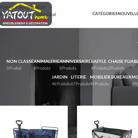
Passer à la navigation
CATÉGORIES
NOUVELLE
Passer au contenu principal
NON CLASSÉ
ANIMALERIE
ANNIVERSAIRE
BAFFLE
CHAISE PLIAB
0 Produit
8 Produits
8 Produits
4 Produits
2 Produits
JARDIN
LITERIE
MOBILIER BUREAUX
MO
46 Produits
67 Produits
40 Produits
3 P
Accueil
/
CHARIOT