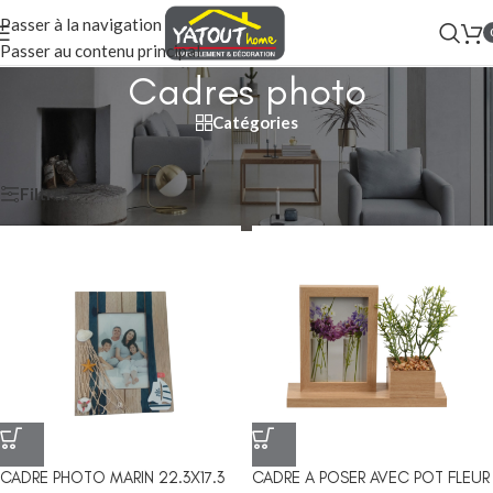
Passer à la navigation
Passer au contenu principal
Cadres photo
Catégories
Accueil
/
ESPACE DÉCO
/
DÉCORATION
/
DÉCORATION MURALE
/
Cadres photo
Filtres
CADRE PHOTO MARIN 22.3X17.3
CADRE A POSER AVEC POT FLEUR