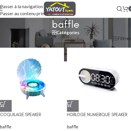
Passer à la navigation
Passer au contenu principal
baffle
Catégories
Filtres
Accueil
/
baffle
COQUILAGE SPEAKER
HORLOGE NUMERIQUE SPEAKER
baffle
baffle