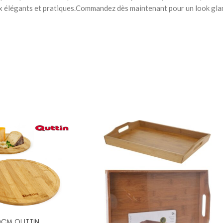
à Coucher
ux élégants et pratiques.Commandez dès maintenant pour un look gla
iffonniers
ses
HER BÉBÉ
0CM QUTTIN