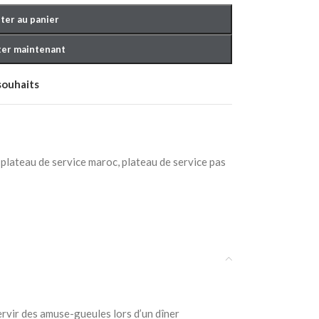
ter au panier
er maintenant
 souhaits
plateau de service maroc
,
plateau de service pas
ervir des amuse-gueules lors d’un dîner