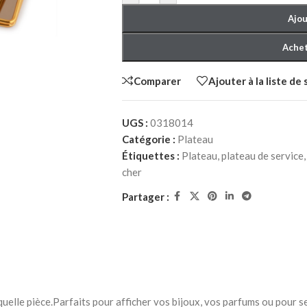
Ajou
Achet
Comparer
Ajouter à la liste de
UGS :
0318014
HER ADULTE
Catégorie :
Plateau
Étiquettes :
Plateau
,
plateau de service
,
à Coucher
cher
Partager :
iffonniers
HER ENFANT
quelle pièce.Parfaits pour afficher vos bijoux, vos parfums ou pour s