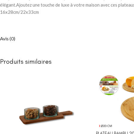
Packs chambre 
élégant.Ajoutez une touche de luxe à votre maison avec ces platea
enfant
16x28cm/22x33cm
Lits
Commodes et ch
Armoires
Avis (0)
Bibliothèques
Bureaux et chai
Produits similaires
Chevets
CHAMBRE À COUC
Lits bébé
NEW
Matelas bébé
berceau
PLATEAU BAMBU 2