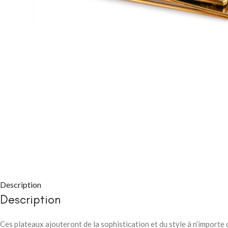
CHAMBRE À COUC
Packs chambre 
adulte
Lits
Commodes et ch
Chevets
Description
Armoires
Description
CHAMBRE À COUC
Ces plateaux ajouteront de la sophistication et du style à n’importe 