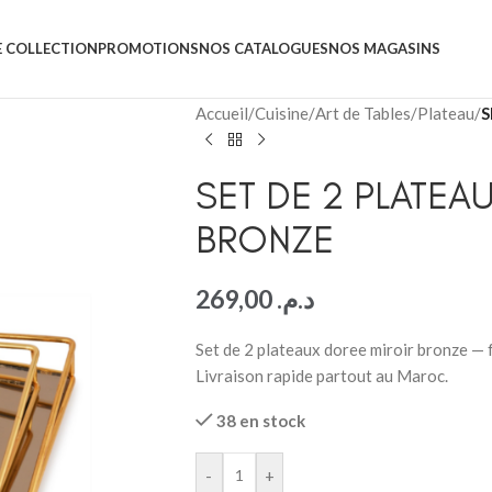
 COLLECTION
PROMOTIONS
NOS CATALOGUES
NOS MAGASINS
Accueil
/
Cuisine
/
Art de Tables
/
Plateau
/
S
SET DE 2 PLATEA
BRONZE
269,00
د.م.
Set de 2 plateaux doree miroir bronze — f
Livraison rapide partout au Maroc.
38 en stock
-
+