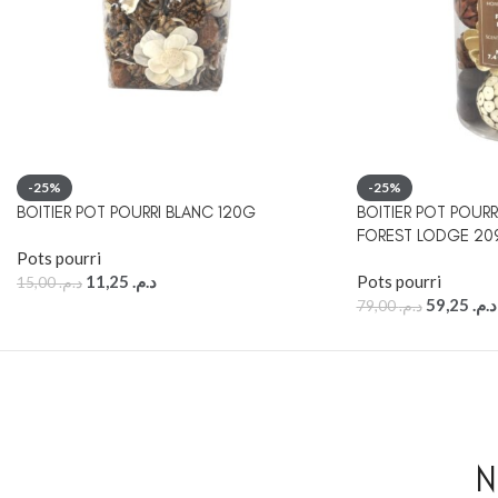
-25%
-25%
BOITIER POT POURRI BLANC 120G
BOITIER POT POUR
FOREST LODGE 20
Pots pourri
11,25
د.م.
Pots pourri
15,00
د.م.
59,25
د.م.
79,00
د.م.
N