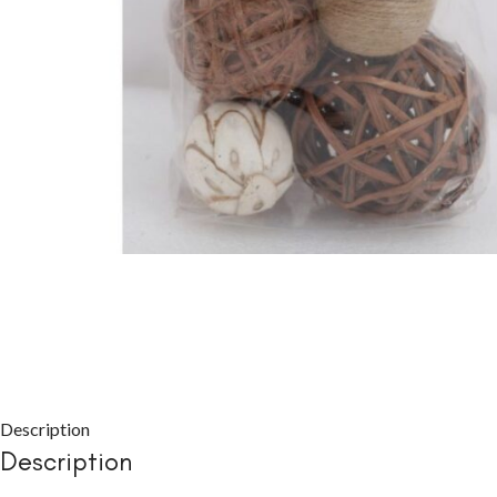
CHAMBRE À COU
Packs chambre
adulte
Lits
Commodes et c
Chevets
Description
Armoires
Description