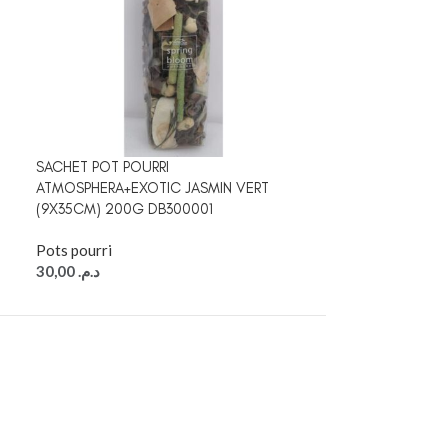
SACHET POT POURRI
SACHET POT PO
ATMOSPHERA+EXOTIC JASMIN VERT
JASMIN VERT (9
(9X35CM) 200G DB300001
Pots pourri
Pots pourri
20,00
د.م.
30,00
د.م.