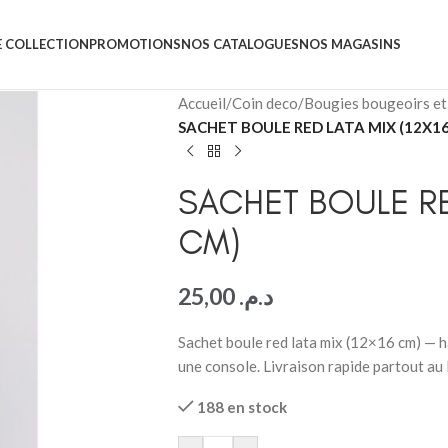
 COLLECTION
PROMOTIONS
NOS CATALOGUES
NOS MAGASINS
Accueil
/
Coin deco
/
Bougies bougeoirs et
SACHET BOULE RED LATA MIX (12X1
SACHET BOULE RED
CM)
25,00
د.م.
Sachet boule red lata mix (12×16 cm) — h
une console. Livraison rapide partout au
188 en stock