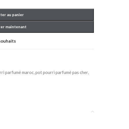
ter au panier
er maintenant
 souhaits
COUCHER BÉBÉ
rri parfumé maroc
,
pot pourri parfumé pas cher
,