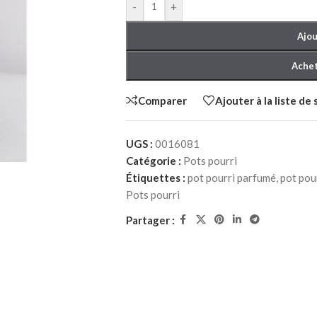
-
+
Ajou
Achet
Comparer
Ajouter à la liste de
UGS :
0016081
CHER ADULTE
CHAMBRE À COUCHER ENFANT
CHAMBRE À 
Catégorie :
Pots pourri
 à Coucher
Packs chambre à Coucher
Lits bébé
Étiquettes :
pot pourri parfumé
,
pot pou
NEW
enfant
Matelas bébé
Pots pourri
Lits
berceau
Partager :
hiffonniers
Commodes et chiffonniers
Armoires
Bibliothèques
Bureaux et chaises