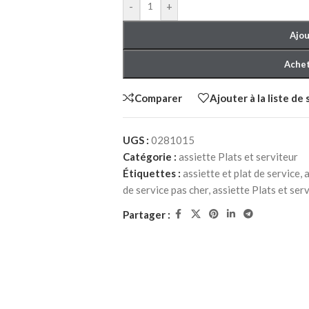
-
+
Ajou
Achet
Comparer
Ajouter à la liste de
HER ADULTE
CHAMBRE À COUCHER ENFANT
CHAMBRE À C
UGS :
0281015
Catégorie :
assiette Plats et serviteur
à Coucher
Packs chambre à Coucher
Lits bébé
NEW
enfant
Étiquettes :
assiette et plat de service
,
a
Matelas bébé
de service pas cher
,
assiette Plats et ser
Lits
berceau
Partager :
iffonniers
Commodes et chiffonniers
Armoires
Bibliothèques
Bureaux et chaises