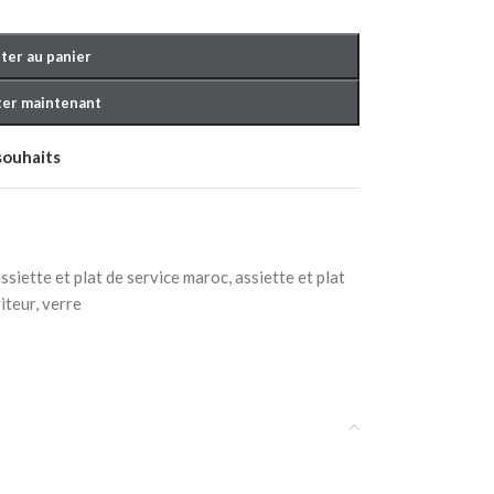
ter au panier
er maintenant
 souhaits
OUCHER BÉBÉ
ssiette et plat de service maroc
,
assiette et plat
viteur
,
verre