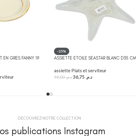
-25%
T EN GRES FANNY 19
ASSIETTE ETOILE SEASTAR BLANC D35 C
assiette Plats et serviteur
erviteur
36,75
د.م.
49,00
د.م.
DÉCOUVREZ NOTRE COLLECTION
os publications Instagram