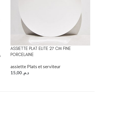
ASSIETTE PLAT ELITE 27 CM FINE
-30%
PORCELAINE
M
CLOCHE GATEAU
COUVERCLE EN 
assiette Plats et serviteur
15,00
د.م.
assiette Plats e
41,30
59,00
د.م.