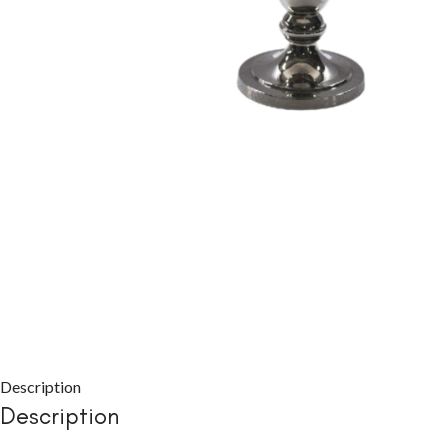
CHAMBRE À COUC
Packs chambre 
adulte
Lits
Commodes et ch
Chevets
Armoires
Description
Description