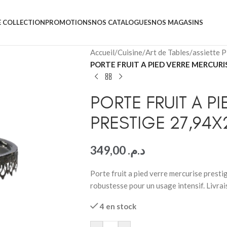
 COLLECTION
PROMOTIONS
NOS CATALOGUES
NOS MAGASINS
Accueil
/
Cuisine
/
Art de Tables
/
assiette P
PORTE FRUIT A PIED VERRE MERCURI
PORTE FRUIT A P
PRESTIGE 27,94X
349,00
د.م.
Porte fruit a pied verre mercurise presti
robustesse pour un usage intensif. Livra
4 en stock