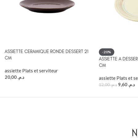
ASSIETTE CERAMIQUE RONDE DESSERT 21
-20%
CM
ASSIETTE A DESSER
CM
assiette Plats et serviteur
20,00
د.م.
assiette Plats et s
9,60
د.م.
12,00
د.م.
N