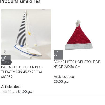
Produits similaires
BONNET PÈRE NOEL ETOILE DE
-40%
NEIGE 28X38 CM
BATEAU DE PECHE EN BOIS
THEME MARIN 43,5X28 CM
Articles deco
MC059
25,00
د.م.
Articles deco
84,00
د.م.
140,00
د.م.