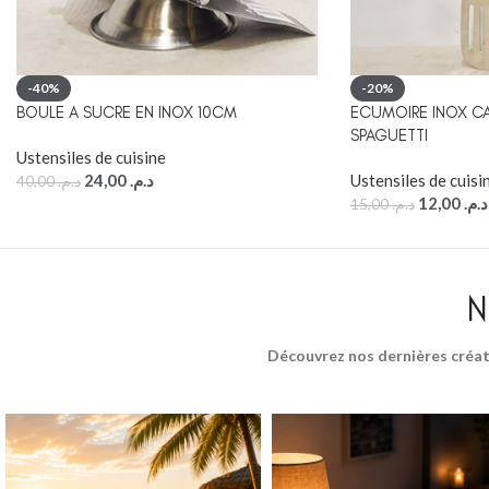
-40%
-20%
BOULE A SUCRE EN INOX 10CM
ECUMOIRE INOX C
SPAGUETTI
Ustensiles de cuisine
24,00
د.م.
Ustensiles de cuisi
40,00
د.م.
12,00
د.م.
15,00
د.م.
N
Découvrez nos dernières créat