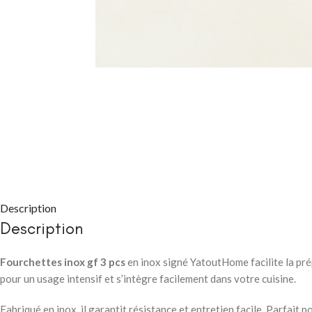
CHAMBRE À COUC
Packs chambre 
adulte
Lits
Description
Commodes et ch
Description
Chevets
Fourchettes inox gf 3 pcs
en inox signé YatoutHome facilite la prépa
Armoires
pour un usage intensif et s’intègre facilement dans votre cuisine.
CHAMBRE À COUC
Fabriqué en inox, il garantit résistance et entretien facile. Parfait 