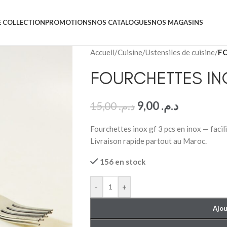
 COLLECTION
PROMOTIONS
NOS CATALOGUES
NOS MAGASINS
Accueil
/
Cuisine
/
Ustensiles de cuisine
/
FO
FOURCHETTES IN
9,00
د.م.
15,00
د.م.
Fourchettes inox gf 3 pcs en inox — facil
Livraison rapide partout au Maroc.
156 en stock
-
+
Ajou