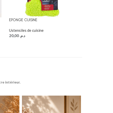
EPONGE CUISINE
PASSOIRE EN PL
Ustensiles de cuisine
Ustensiles de cu
20,00
د.م.
12,00
د.م.
e intérieur.