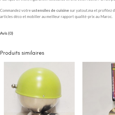
Packs chambre 
enfant
Commandez votre
ustensiles de cuisine
sur yatout.ma et profitez 
Lits
articles déco et mobilier au meilleur rapport qualité-prix au Maroc.
Commodes et ch
Armoires
Avis (0)
Bibliothèques
Bureaux et chai
Produits similaires
Chevets
CHAMBRE À COUC
Lits bébé
NEW
Matelas bébé
berceau