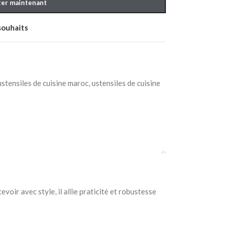
er maintenant
 souhaits
ustensiles de cuisine maroc
,
ustensiles de cuisine
voir avec style, il allie praticité et robustesse