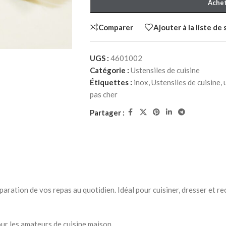
Achet
Comparer
Ajouter à la liste de
UGS :
4601002
Catégorie :
Ustensiles de cuisine
Étiquettes :
inox
,
Ustensiles de cuisine
,
pas cher
HER ADULTE
Partager :
à Coucher
iffonniers
ration de vos repas au quotidien. Idéal pour cuisiner, dresser et rece
HER ENFANT
pour les amateurs de cuisine maison.