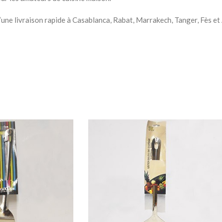
à Coucher
d’une livraison rapide à Casablanca, Rabat, Marrakech, Tanger, Fès 
iffonniers
ses
HER BÉBÉ