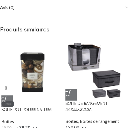
Avis (0)
Produits similaires
BOITE DE RANGEMENT
-20%
44X33X22CM
BOITE POT POURRI NATURAL
Boites
,
Boites de rangement
Boites
120,00
د.م.
39,20
د.م.
49,00
د.م.