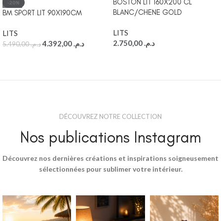
BOSTON LIT 160X200 CL
-20%
BLANC/CHENE GOLD
BM SPORT LIT 90X190CM
LITS
LITS
2.750,00
د.م.
4.392,00
د.م.
5.490,00
د.م.
DÉCOUVREZ NOTRE COLLECTION
Nos publications Instagram
Découvrez nos dernières créations et inspirations soigneusement
sélectionnées pour sublimer votre intérieur.