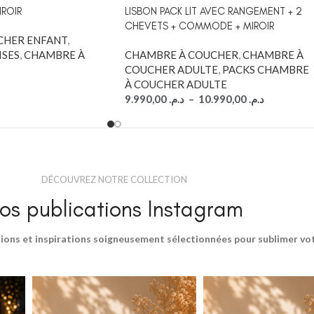
IROIR
LISBON PACK LIT AVEC RANGEMENT + 2
CHEVETS + COMMODE + MIROIR
CHER ENFANT
,
ISES
,
CHAMBRE À
CHAMBRE À COUCHER
,
CHAMBRE À
COUCHER ADULTE
,
PACKS CHAMBRE
À COUCHER ADULTE
9.990,00
د.م.
–
10.990,00
د.م.
DÉCOUVREZ NOTRE COLLECTION
os publications Instagram
ions et inspirations soigneusement sélectionnées pour sublimer votr