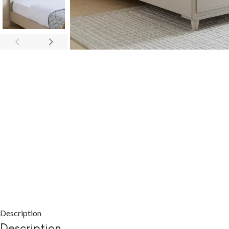
CHAMBRE À COUC
Packs chambre 
adulte
Lits
Commodes et ch
Chevets
Armoires
Description
Description