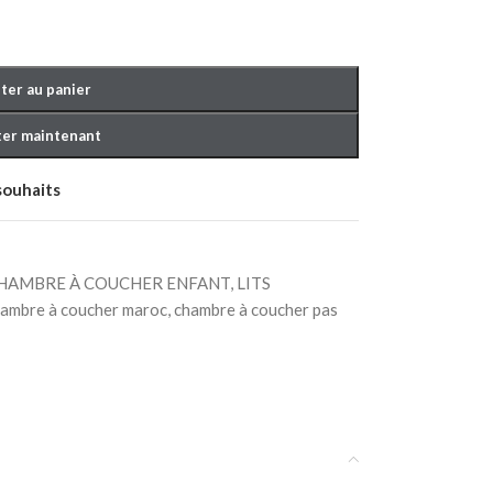
ter au panier
er maintenant
 souhaits
OUCHER BÉBÉ
HAMBRE À COUCHER ENFANT
,
LITS
ambre à coucher maroc
,
chambre à coucher pas