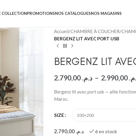
 COLLECTION
PROMOTIONS
NOS CATALOGUES
NOS MAGASINS
Accueil
/
CHAMBRE À COUCHER
/
CHAMB
BERGENZ LIT AVEC PORT USB
BERGENZ LIT AVE
2.790,00
د.م.
–
2.990,00
.م
Bergenz lit avec port usb — allie fonctio
Maroc.
SIZE
2.790,00
د.م.
6 en stock