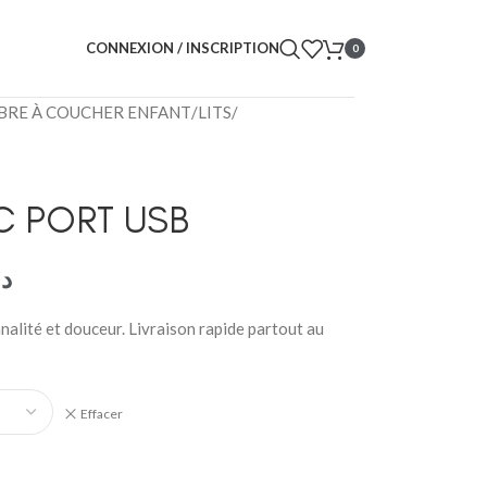
CONNEXION / INSCRIPTION
0
RE À COUCHER ENFANT
/
LITS
/
C PORT USB
د.
nnalité et douceur. Livraison rapide partout au
Effacer