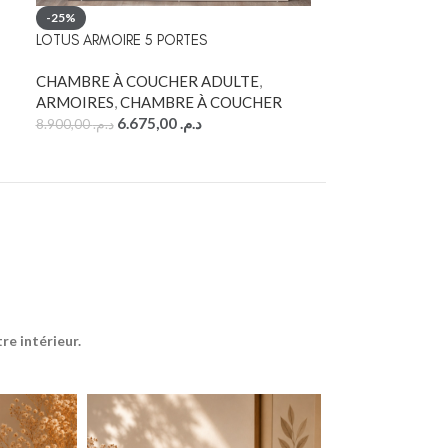
PARRURE COUET
-25%
POLYCOTTON 50
LOTUS ARMOIRE 5 PORTES
LITERIE
,
COUET
CHAMBRE À COUCHER ADULTE
,
CHAMBRE À C
ARMOIRES
,
CHAMBRE À COUCHER
690,00
د.م.
6.675,00
د.م.
8.900,00
د.م.
e intérieur.