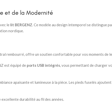
Chevets
ve et de la Modernité
vec le
lit BERGENZ
. Ce modèle au design intemporel se distingue par
ation nordique.
ntral rembourré, offre un soutien confortable pour vos moments de l
NZ est équipé de
ports USB intégrés
, vous permettant de charger v
mbiance apaisante et lumineuse à la pièce. Les pieds fuselés ajoutent
excellente durabilité au fil des années.