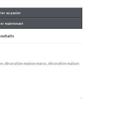
ter au panier
er maintenant
 souhaits
OUCHER BÉBÉ
on
,
décoration maison maroc
,
décoration maison