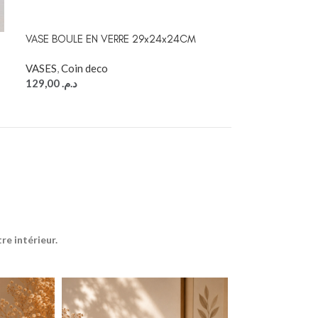
VASE BOULE EN VERRE 29x24x24CM
VASE BOULE TAU
17.5x15x15CM
VASES
,
Coin deco
129,00
د.م.
VASES
,
Coin de
60,00
د.م.
e intérieur.