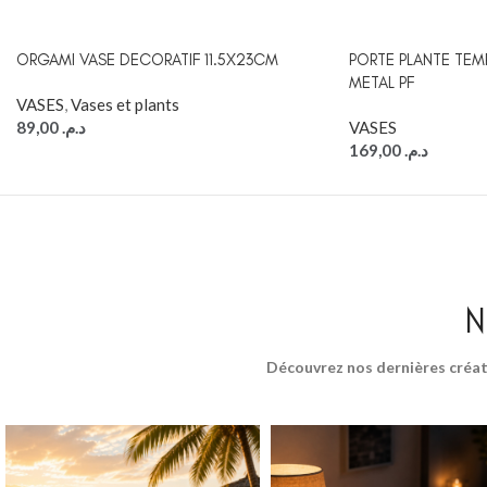
ORGAMI VASE DECORATIF 11.5X23CM
PORTE PLANTE TEM
METAL PF
VASES
,
Vases et plants
89,00
د.م.
VASES
169,00
د.م.
N
Découvrez nos dernières créat