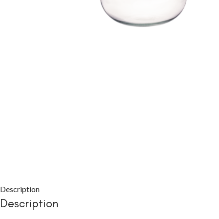
CHAMBRE À COUC
Packs chambre 
adulte
Lits
Commodes et ch
Chevets
Armoires
Description
Description