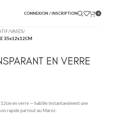
CONNEXION / INSCRIPTION
0
TIF
/
VASES
/
RE 35x12x12CM
NSPARANT EN VERRE
x12cm en verre — habille instantanément une
ison rapide partout au Maroc.