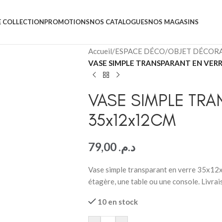
 COLLECTION
PROMOTIONS
NOS CATALOGUES
NOS MAGASINS
Accueil
/
ESPACE DÉCO
/
OBJET DÉCORA
VASE SIMPLE TRANSPARANT EN VER
VASE SIMPLE TRA
35x12x12CM
79,00
د.م.
Vase simple transparant en verre 35x12
étagère, une table ou une console. Livra
10 en stock