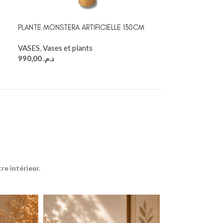
PLANTE MONSTERA ARTIFICIELLE 130CM
SACHET PARFUM
VASES
,
Vases et plants
VASES
990,00
د.م.
12,00
د.م.
e intérieur.