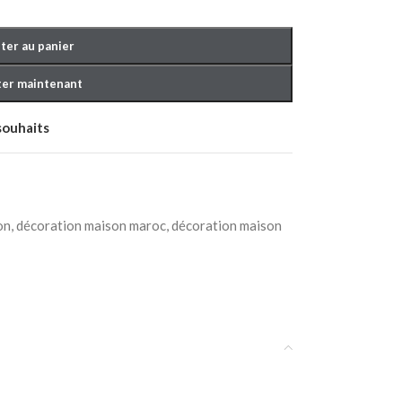
ter au panier
er maintenant
 souhaits
OUCHER BÉBÉ
on
,
décoration maison maroc
,
décoration maison