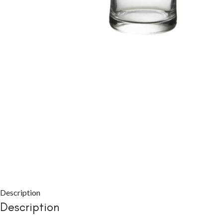
CHAMBRE À COUC
Packs chambre 
adulte
Lits
Commodes et ch
Chevets
Armoires
Description
Description