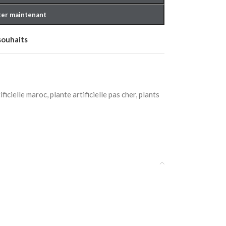
er maintenant
 souhaits
ificielle maroc
,
plante artificielle pas cher
,
plants