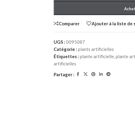
Achet
Comparer
Ajouter à la liste de
UGS :
0095087
Catégorie :
plants artificielles
Étiquettes :
plante artificielle
,
plante art
HER ADULTE
artificielles
à Coucher
Partager :
iffonniers
HER ENFANT