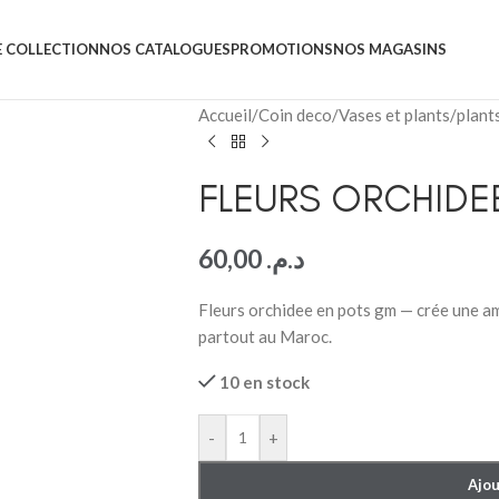
 COLLECTION
NOS CATALOGUES
PROMOTIONS
NOS MAGASINS
Accueil
/
Coin deco
/
Vases et plants
/
plants
FLEURS ORCHIDE
60,00
د.م.
Fleurs orchidee en pots gm — crée une am
partout au Maroc.
10 en stock
-
+
Ajou