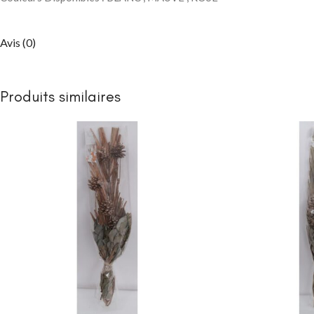
Packs chambre 
enfant
Lits
Avis (0)
Commodes et ch
Armoires
Produits similaires
Bibliothèques
Bureaux et chai
Chevets
CHAMBRE À COUC
Lits bébé
NEW
Matelas bébé
berceau