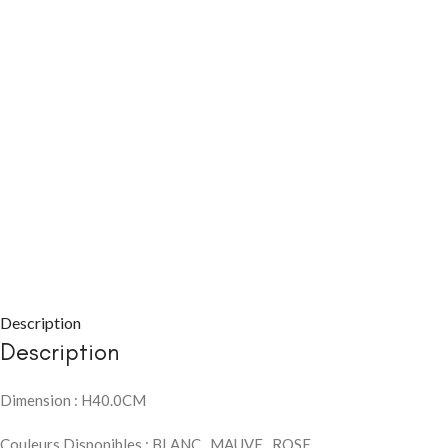
CHAMBRE À COUC
Packs chambre 
adulte
Lits
Commodes et ch
Description
Description
Chevets
Armoires
Dimension : H40.0CM
CHAMBRE À COUC
Couleurs Disponibles : BLANC , MAUVE , ROSE