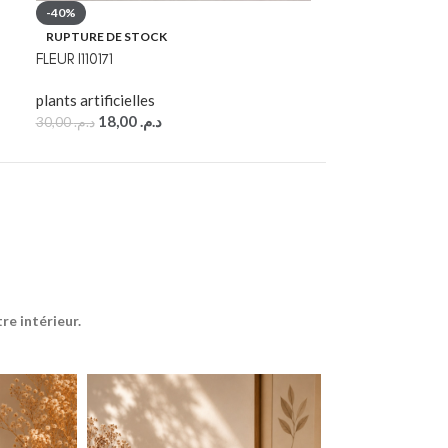
FLEUR POPPY B
-40%
RUPTURE DE STOCK
plants artificiel
FLEUR I110171
10,00
د.م.
plants artificielles
18,00
د.م.
30,00
د.م.
e intérieur.