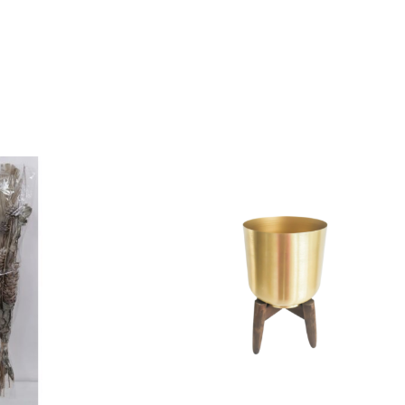
à Coucher
iffonniers
ses
HER BÉBÉ