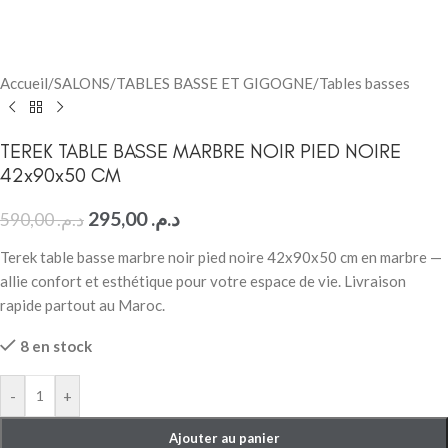
Accueil
/
SALONS
/
TABLES BASSE ET GIGOGNE
/
Tables basses
TEREK TABLE BASSE MARBRE NOIR PIED NOIRE
42x90x50 CM
295,00
د.م.
590,00
د.م.
Terek table basse marbre noir pied noire 42x90x50 cm en marbre —
allie confort et esthétique pour votre espace de vie. Livraison
rapide partout au Maroc.
8 en stock
-
+
Ajouter au panier