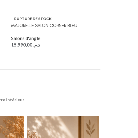
RUPTURE DE STOCK
RUPTURE DE S
MAJORELLE SALON CORNER BLEU
SALON ROME CO
POUF GRATUIT
Salons d'angle
15.990,00
د.م.
Salons d'angle
10.990,00
د.م.
e intérieur.