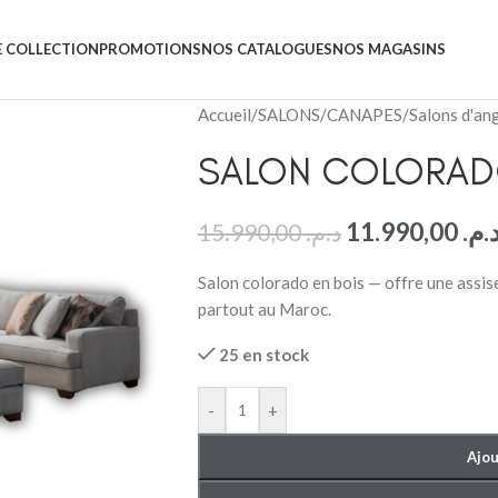
 COLLECTION
PROMOTIONS
NOS CATALOGUES
NOS MAGASINS
Accueil
/
SALONS
/
CANAPES
/
Salons d'an
SALON COLORA
11.990,00
د.م
15.990,00
د.م.
Salon colorado en bois — offre une assise 
partout au Maroc.
25 en stock
-
+
Ajou