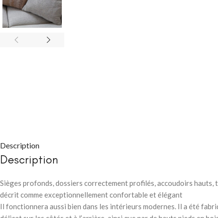
CHAMBRE À COUC
Packs chambre 
adulte
Lits
Description
Commodes et ch
Description
Chevets
Sièges profonds, dossiers correctement profilés, accoudoirs hauts, 
Armoires
décrit comme exceptionnellement confortable et élégant
CHAMBRE À COUC
Il fonctionnera aussi bien dans les intérieurs modernes. Il a été fab