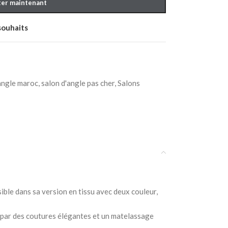
er maintenant
 souhaits
angle maroc
,
salon d'angle pas cher
,
Salons
ble dans sa version en tissu avec deux couleur,
mé par des coutures élégantes et un matelassage