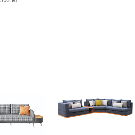
s tournés.
à Coucher
iffonniers
ses
HER BÉBÉ