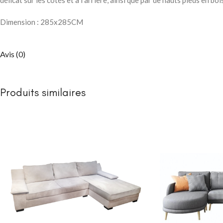
délicat sur les côtés et à l’arrière, ainsi que par de hauts pieds en boi
Packs chambre 
enfant
Dimension : 285x285CM
Lits
Commodes et ch
Avis (0)
Armoires
Bibliothèques
Produits similaires
Bureaux et chai
Chevets
CHAMBRE À COUC
Lits bébé
NEW
Matelas bébé
berceau