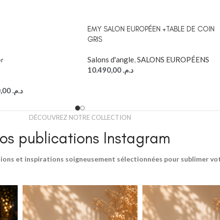
EMY SALON EUROPÉEN +TABLE DE COIN
GRIS
Salons d'angle
,
SALONS EUROPÉENS
r
10.490,00
د.م.
8.990,00
د.م.
DÉCOUVREZ NOTRE COLLECTION
os publications Instagram
ions et inspirations soigneusement sélectionnées pour sublimer votr