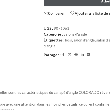
Achet
Comparer
Ajouter à la liste de
UGS :
9071061
Catégorie :
Salons d'angle
Étiquettes :
bois
,
salon d'angle
,
salon d'
d'angle
HER ADULTE
Partager :
à Coucher
iffonniers
telles sont les caractéristiques du canapé d’angle COLORADO réversi
HER ENFANT
riqué avec une attention dans les moindres détails, ce qui est confir