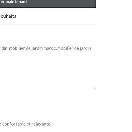
er maintenant
 souhaits
rdin
,
mobilier de jardin maroc
,
mobilier de jardin
OUCHER BÉBÉ
e confortable et relaxante.