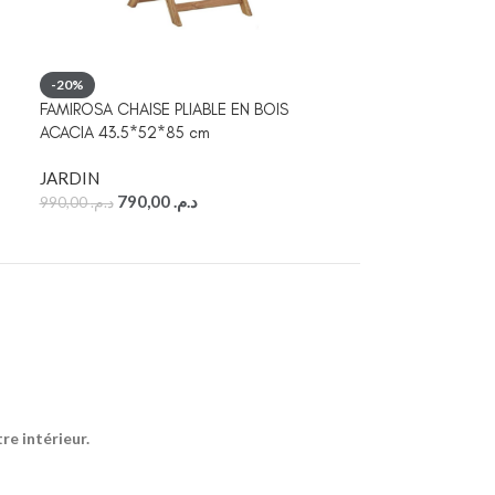
-20%
-23%
FAMIROSA CHAISE PLIABLE EN BOIS
FAMIROSA SET D
ACACIA 43.5*52*85 cm
ACACIA 150*80
JARDIN
JARDIN
790,00
د.م.
990,00
د.م.
6.490,00
د.م.
e intérieur.