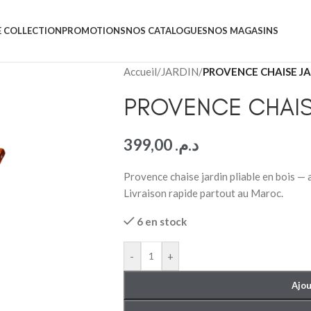
 COLLECTION
PROMOTIONS
NOS CATALOGUES
NOS MAGASINS
Accueil
/
JARDIN
/
PROVENCE CHAISE JA
PROVENCE CHAISE
399,00
د.م.
Provence chaise jardin pliable en bois — a
Livraison rapide partout au Maroc.
6 en stock
-
+
Ajou