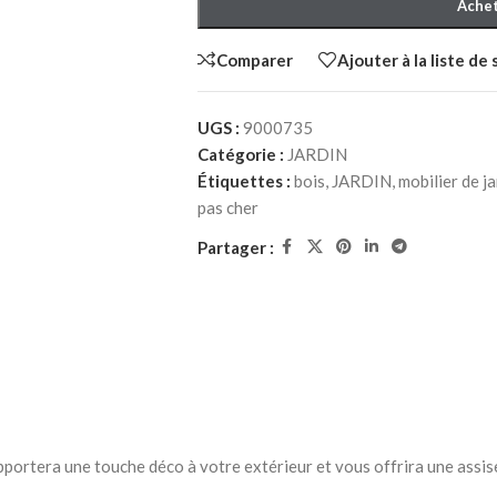
Achet
Comparer
Ajouter à la liste de
UGS :
9000735
Catégorie :
JARDIN
Étiquettes :
bois
,
JARDIN
,
mobilier de ja
pas cher
HER ADULTE
CHAMBRE À COUCHER ENFANT
CHAMBRE À C
Partager :
à Coucher
Packs chambre à Coucher
Lits bébé
NEW
enfant
Matelas bébé
Lits
berceau
iffonniers
Commodes et chiffonniers
Armoires
Bibliothèques
Bureaux et chaises
 apportera une touche déco à votre extérieur et vous offrira une assis