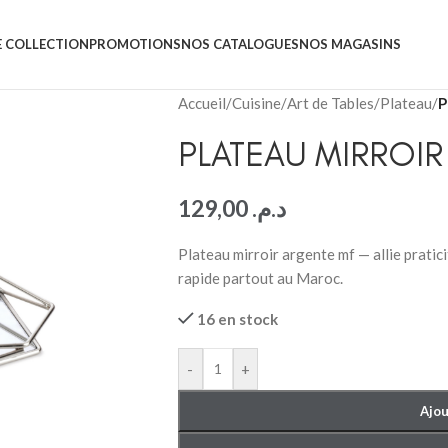
 COLLECTION
PROMOTIONS
NOS CATALOGUES
NOS MAGASINS
Accueil
/
Cuisine
/
Art de Tables
/
Plateau
/
P
PLATEAU MIRROI
129,00
د.م.
Plateau mirroir argente mf — allie pratic
rapide partout au Maroc.
16 en stock
-
+
Ajou