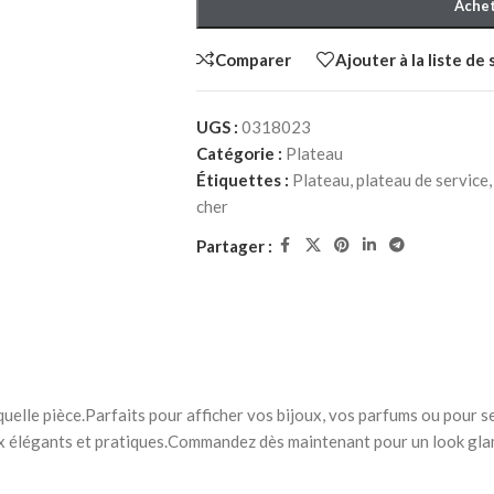
Achet
Comparer
Ajouter à la liste de
UGS :
0318023
Catégorie :
Plateau
Étiquettes :
Plateau
,
plateau de service
,
cher
HER ADULTE
Partager :
à Coucher
iffonniers
quelle pièce.Parfaits pour afficher vos bijoux, vos parfums ou pour s
ux élégants et pratiques.Commandez dès maintenant pour un look gla
HER ENFANT