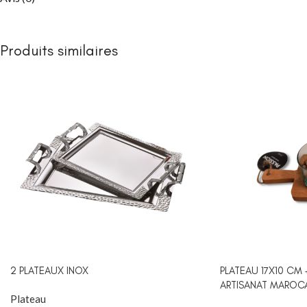
Packs chambre 
enfant
Lits
Produits similaires
Commodes et ch
Armoires
Bibliothèques
Bureaux et chai
Chevets
CHAMBRE À COUC
Lits bébé
NEW
Matelas bébé
berceau
2 PLATEAUX INOX
PLATEAU 17X10 CM 
ARTISANAT MAROC
Plateau