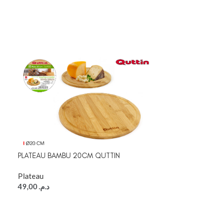
PLATEAU BAMBU 20CM QUTTIN
Plateau
49,00
د.م.
PLATEAU DE PRE
BLANC 40-15CM