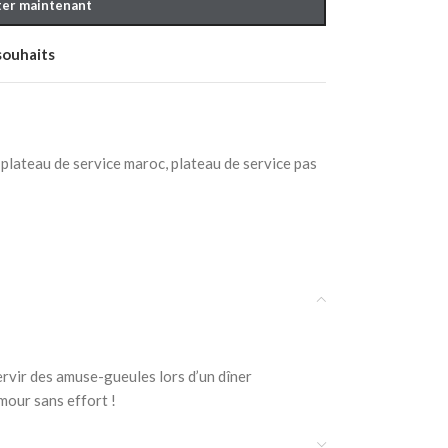
er maintenant
 souhaits
plateau de service maroc
,
plateau de service pas
ervir des amuse-gueules lors d’un dîner
mour sans effort !