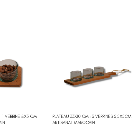
à Coucher
iffonniers
ses
HER BÉBÉ
+ 1 VERRINE 8X5 CM
PLATEAU 33X10 CM +3 VERRINES 5,5X5CM
AIN
ARTISANAT MAROCAIN