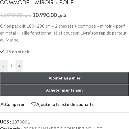
COMMODE + MIROIR + POUF
10.990,00
د.م.
13.990,00
د.م.
Orion pack lit 180×200 cm + 2 chevets + commode + miroir + pouf
en métal — allie fonctionnalité et douceur. Livraison rapide partout
au Maroc.
15 en stock
-
+
Ajouter au panier
Acheter maintenant
Comparer
Ajouter à la liste de souhaits
UGS :
2870001
Catégorie :
PACKS CHAMBRE À COUCHER ADULTE