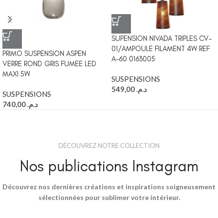
SUPENSION NIVADA TRIPLES CV-
01/AMPOULE FILAMENT 4W REF
PRIMO SUSPENSION ASPEN
A-60 0163005
VERRE ROND GRIS FUMEE LED
MAXI 5W
SUSPENSIONS
549,00
د.م.
SUSPENSIONS
740,00
د.م.
DÉCOUVREZ NOTRE COLLECTION
Nos publications Instagram
Découvrez nos dernières créations et inspirations soigneusement
sélectionnées pour sublimer votre intérieur.