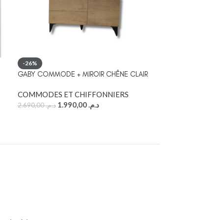
MARS COMMODE
-26%
GABY COMMODE + MIROIR CHÊNE CLAIR
COMMODES ET
2.490,00
د.م.
COMMODES ET CHIFFONNIERS
1.990,00
د.م.
2.690,00
د.م.