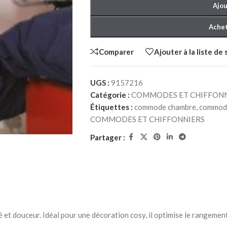
Ajou
Achet
Comparer
Ajouter à la liste de
UGS :
9157216
Catégorie :
COMMODES ET CHIFFONN
CHER ADULTE
CHAMBRE À COUCHER ENFANT
CHAMBRE À 
Étiquettes :
commode chambre
,
commod
COMMODES ET CHIFFONNIERS
 à Coucher
Packs chambre à Coucher
Lits bébé
NEW
enfant
Partager :
Matelas bébé
Lits
berceau
hiffonniers
Commodes et chiffonniers
Armoires
Bibliothèques
et douceur. Idéal pour une décoration cosy, il optimise le rangement
Bureaux et chaises