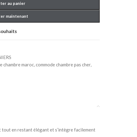
ter au panier
er maintenant
 souhaits
IERS
COUCHER BÉBÉ
e chambre maroc
,
commode chambre pas cher
,
 tout en restant élégant et s’intègre facilement