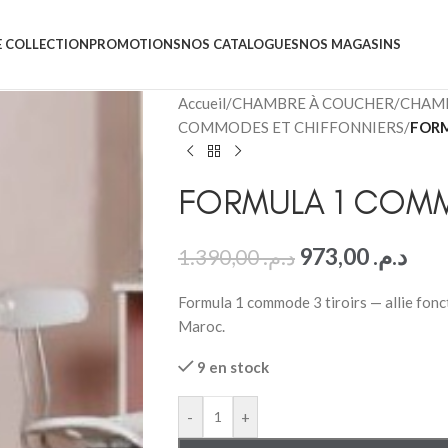
 COLLECTION
PROMOTIONS
NOS CATALOGUES
NOS MAGASINS
Accueil
/
CHAMBRE À COUCHER
/
CHAMB
COMMODES ET CHIFFONNIERS
/
FORM
FORMULA 1 COMM
973,00
د.م.
1.390,00
د.م.
Formula 1 commode 3 tiroirs — allie fonct
Maroc.
9 en stock
-
+