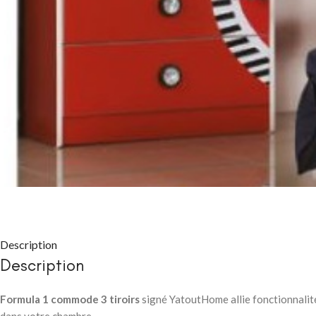
CHAMBRE À COU
Packs chambre
adulte
Lits
Commodes et c
Description
Chevets
Description
Armoires
Formula 1 commode 3 tiroirs
signé YatoutHome allie fonctionnalité 