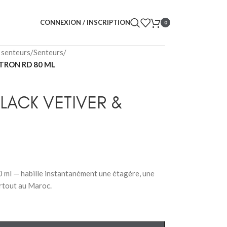
CONNEXION / INSCRIPTION
0
 senteurs
/
Senteurs
/
TRON RD 80 ML
LACK VETIVER &
80 ml — habille instantanément une étagère, une
artout au Maroc.