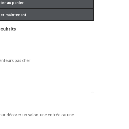
ter au panier
er maintenant
 souhaits
OUCHER BÉBÉ
enteurs pas cher
our décorer un salon, une entrée ou une