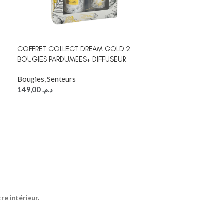
COFFRET COLLECT DREAM GOLD 2
COFRRET LOVE
BOUGIES PARDUMEES+ DIFFUSEUR
730G + DIFFUSE
Bougies
,
Senteurs
Senteurs
149,00
د.م.
169,00
د.م.
e intérieur.