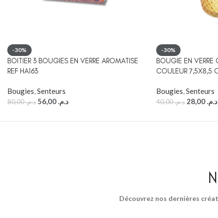
-30%
-30%
BOITIER 3 BOUGIES EN VERRE AROMATISE
BOUGIE EN VERRE C
REF HA163
COULEUR 7,5X8,5 C
Bougies
,
Senteurs
Bougies
,
Senteurs
56,00
د.م.
28,00
د.م.
80,00
د.م.
40,00
د.م.
N
Découvrez nos dernières créat