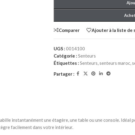
Ajou
Achet
Comparer
Ajouter à la liste de
UGS :
0014100
Catégorie :
Senteurs
HER ADULTE
CHAMBRE À COUCHER ENFANT
CHAMBRE À C
Étiquettes :
Senteurs
,
senteurs maroc
,
s
à Coucher
Packs chambre à Coucher
Lits bébé
Partager :
NEW
enfant
Matelas bébé
Lits
berceau
iffonniers
Commodes et chiffonniers
Armoires
Bibliothèques
ille instantanément une étagère, une table ou une console. Idéal p
Bureaux et chaises
tègre facilement dans votre intérieur.