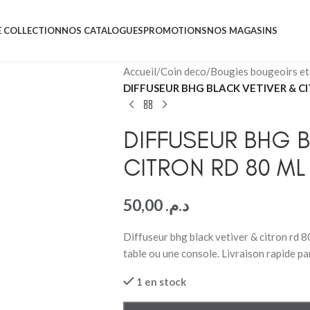
 COLLECTION
NOS CATALOGUES
PROMOTIONS
NOS MAGASINS
Accueil
/
Coin deco
/
Bougies bougeoirs et
DIFFUSEUR BHG BLACK VETIVER & CI
DIFFUSEUR BHG B
CITRON RD 80 ML
50,00
د.م.
Diffuseur bhg black vetiver & citron rd 
table ou une console. Livraison rapide p
1 en stock