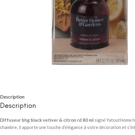
CHAMBRE À COUC
Packs chambre 
adulte
Lits
Commodes et ch
Description
Description
Chevets
Armoires
Diffuseur bhg black vetiver & citron rd 80 ml
signé YatoutHome hab
chambre, il apporte une touche d’élégance à votre décoration et s’in