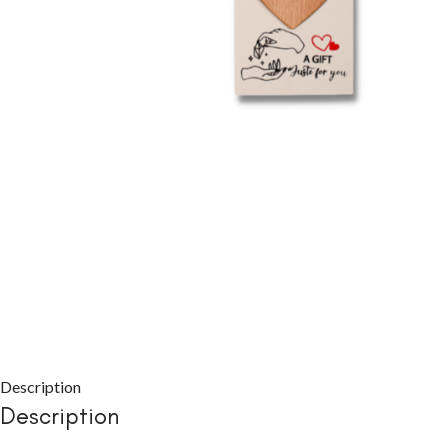
CHAMBRE À COUC
Packs chambre 
adulte
Lits
Commodes et ch
Chevets
Armoires
Description
Description
CHAMBRE À COUC