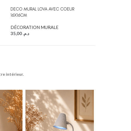
DECO MURAL LOVA AVEC COEUR
GUIRLANDE AVEC
16X16CM
POINTS
DÉCORATION MURALE
DÉCORATION 
35,00
د.م.
20,00
د.م.
e intérieur.