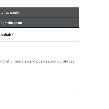
ter au panier
er maintenant
 souhaits
écoration murale maroc
,
décoration murale pas