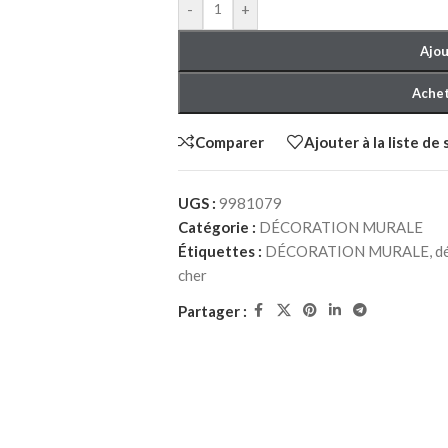
-
+
Ajou
Achet
Comparer
Ajouter à la liste de
HER ADULTE
UGS :
9981079
Catégorie :
DÉCORATION MURALE
à Coucher
Étiquettes :
DÉCORATION MURALE
,
d
cher
Partager :
iffonniers
HER ENFANT