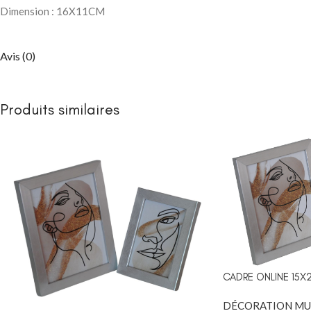
Packs chambre 
Dimension : 16X11CM
enfant
Lits
Avis (0)
Commodes et ch
Armoires
Produits similaires
Bibliothèques
Bureaux et chai
Chevets
CHAMBRE À COUC
Lits bébé
NEW
Matelas bébé
berceau
CADRE ONLINE 15X
DÉCORATION MU