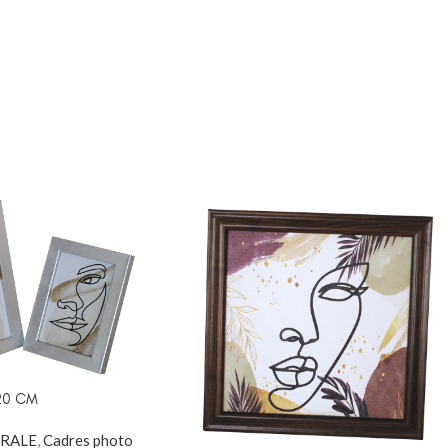
à Coucher
iffonniers
ses
HER BÉBÉ
20 CM
RALE
,
Cadres photo