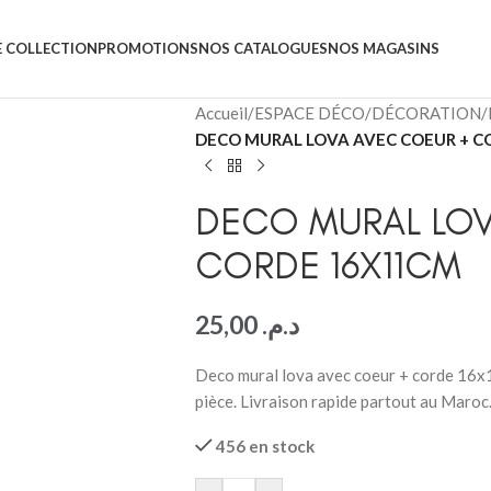
 COLLECTION
PROMOTIONS
NOS CATALOGUES
NOS MAGASINS
Accueil
/
ESPACE DÉCO
/
DÉCORATION
/
DECO MURAL LOVA AVEC COEUR + C
DECO MURAL LOV
CORDE 16X11CM
25,00
د.م.
Deco mural lova avec coeur + corde 16x11
pièce. Livraison rapide partout au Maroc
456 en stock