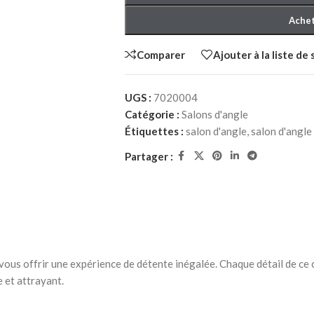
Achet
Comparer
Ajouter à la liste de
UGS :
7020004
Catégorie :
Salons d'angle
Étiquettes :
salon d'angle
,
salon d'angle
HER ADULTE
Partager :
à Coucher
iffonniers
 vous offrir une expérience de détente inégalée. Chaque détail de ce
e et attrayant.
HER ENFANT