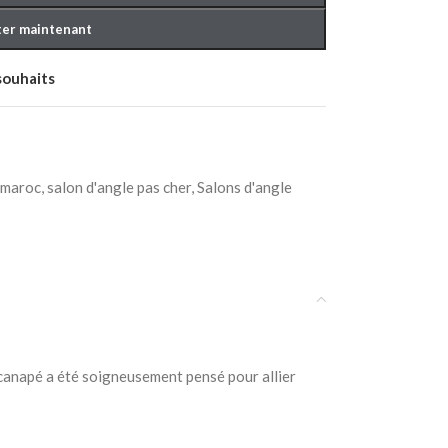
er maintenant
 souhaits
 maroc
,
salon d'angle pas cher
,
Salons d'angle
 canapé a été soigneusement pensé pour allier