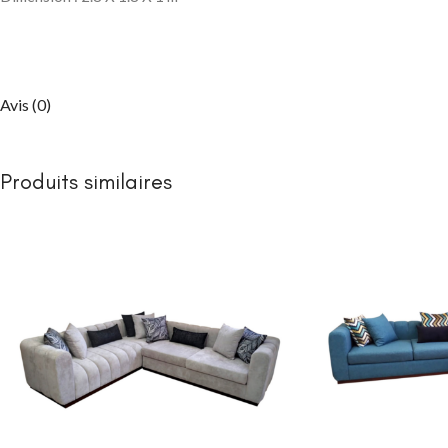
Packs chambre 
enfant
Lits
Commodes et ch
Avis (0)
Armoires
Bibliothèques
Produits similaires
Bureaux et chai
Chevets
CHAMBRE À COUC
Lits bébé
NEW
Matelas bébé
berceau