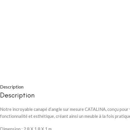
CHAMBRE À COUC
Packs chambre 
adulte
Lits
Description
Commodes et ch
Description
Chevets
Notre incroyable canapé d’angle sur mesure
CATALINA
, conçu pour
Armoires
fonctionnalité et esthétique, créant ainsi un meuble à la fois pratiqu
CHAMBRE À COUC
Dimension : 2.8 X 1.8 X 1 m