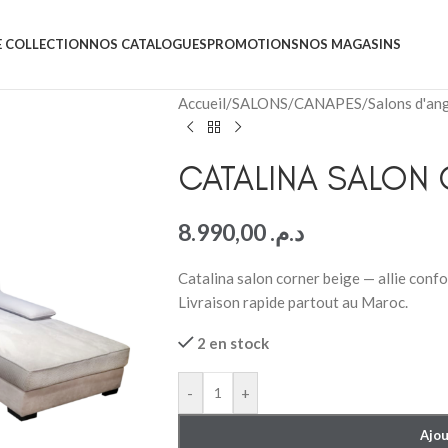
 COLLECTION
NOS CATALOGUES
PROMOTIONS
NOS MAGASINS
Accueil
/
SALONS
/
CANAPES
/
Salons d'an
CATALINA SALON
8.990,00
د.م.
Catalina salon corner beige — allie confo
Livraison rapide partout au Maroc.
2 en stock
-
+
Ajou