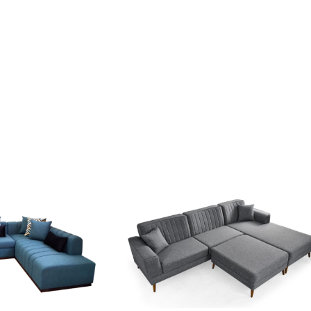
à Coucher
iffonniers
ses
HER BÉBÉ