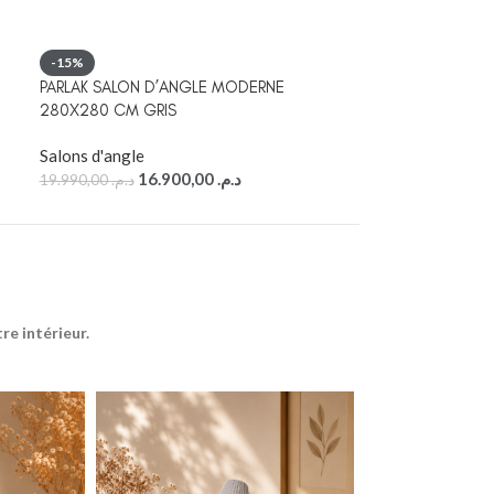
SALON CLAIR DE
-15%
PARLAK SALON D’ANGLE MODERNE
Salons d'angle
280X280 CM GRIS
18.990,00
د.م.
Salons d'angle
16.900,00
د.م.
19.990,00
د.م.
e intérieur.