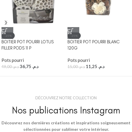
-25%
-25%
BOITIER POT POURRI LOTUS
BOITIER POT POURRI BLANC
FILLER PODS 11 P
120G
Pots pourri
Pots pourri
36,75
د.م.
11,25
د.م.
49,00
د.م.
15,00
د.م.
DÉCOUVREZ NOTRE COLLECTION
Nos publications Instagram
Découvrez nos dernières créations et inspirations soigneusement
sélectionnées pour sublimer votre intérieur.