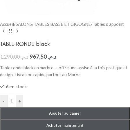
Accueil
/
SALONS
/
TABLES BASSE ET GIGOGNE
/
Tables d appoint
TABLE RONDE black
967,50
د.م.
1.290,00
د.م.
Table ronde black en marbre — offre une assise à la fois pratique et
design. Livraison rapide partout au Maroc.
6 en stock
-
+
Ajouter au panier
Acheter maintenant