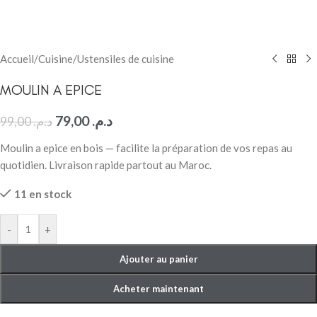
Accueil
/
Cuisine
/
Ustensiles de cuisine
MOULIN A EPICE
79,00
د.م.
99,00
د.م.
Moulin a epice en bois — facilite la préparation de vos repas au
quotidien. Livraison rapide partout au Maroc.
11 en stock
-
+
Ajouter au panier
Acheter maintenant