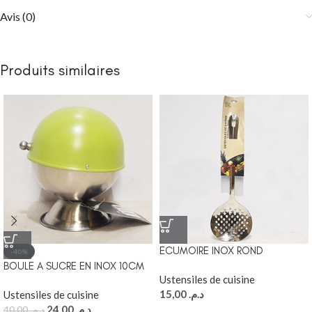
Avis (0)
Produits similaires
ECUMOIRE INOX ROND
-40%
BOULE A SUCRE EN INOX 10CM
Ustensiles de cuisine
15,00
د.م.
Ustensiles de cuisine
24,00
د.م.
40,00
د.م.