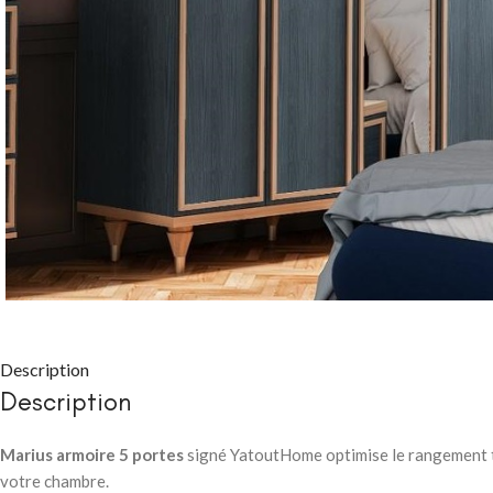
CHAMBRE À COUC
Packs chambre 
adulte
Lits
Commodes et ch
Description
Chevets
Description
Armoires
Marius armoire 5 portes
signé YatoutHome optimise le rangement tou
CHAMBRE À COUC
votre chambre.