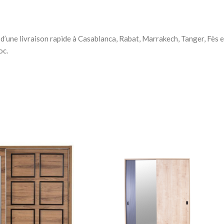
à Coucher
 d’une livraison rapide à Casablanca, Rabat, Marrakech, Tanger, Fès
iffonniers
oc.
ses
HER BÉBÉ