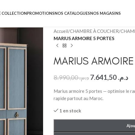
 COLLECTION
PROMOTIONS
NOS CATALOGUES
NOS MAGASINS
Accueil
/
CHAMBRE À COUCHER
/
CHAMB
MARIUS ARMOIRE 5 PORTES
MARIUS ARMOIRE
7.641,50
د.م.
8.990,00
د.م.
Marius armoire 5 portes — optimise le ra
rapide partout au Maroc.
1 en stock
Ajou