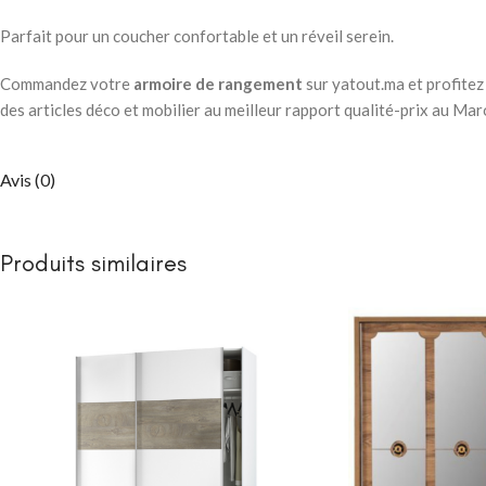
Packs chambre 
enfant
Parfait pour un coucher confortable et un réveil serein.
Lits
Commandez votre
armoire de rangement
sur yatout.ma et profitez
Commodes et ch
des articles déco et mobilier au meilleur rapport qualité-prix au Mar
Armoires
Bibliothèques
Avis (0)
Bureaux et chai
Chevets
Produits similaires
CHAMBRE À COUC
Lits bébé
NEW
Matelas bébé
berceau