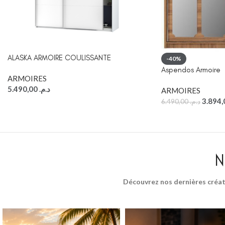
ALASKA ARMOIRE COULISSANTE
-40%
Aspendos Armoire
ARMOIRES
5.490,00
د.م.
ARMOIRES
6.490,00
د.م.
N
Découvrez nos dernières créat