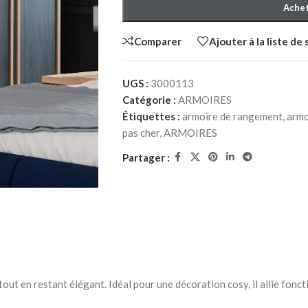
Achet
Comparer
Ajouter à la liste de
UGS :
3000113
Catégorie :
ARMOIRES
Étiquettes :
armoire de rangement
,
armo
pas cher
,
ARMOIRES
HER ADULTE
à Coucher
Partager :
iffonniers
t en restant élégant. Idéal pour une décoration cosy, il allie fonct
HER ENFANT