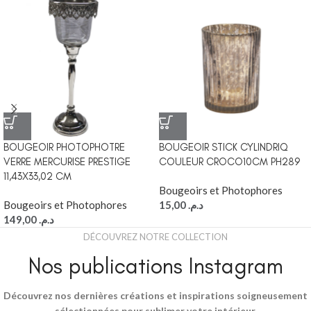
BOUGEOIR PHOTOPHOTRE
BOUGEOIR STICK CYLINDRIQ
VERRE MERCURISE PRESTIGE
COULEUR CROCO10CM PH289
11,43X33,02 CM
Bougeoirs et Photophores
Bougeoirs et Photophores
15,00
د.م.
149,00
د.م.
DÉCOUVREZ NOTRE COLLECTION
Nos publications Instagram
Découvrez nos dernières créations et inspirations soigneusement
sélectionnées pour sublimer votre intérieur.